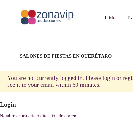
S
a
l
Inicio
Ev
t
a
r
a
l
c
o
SALONES DE FIESTAS EN QUERÉTARO
n
t
e
n
You are not currently logged in. Please login or regi
i
see it in your email within 60 minutes.
d
o
Login
Nombre de usuario o dirección de correo