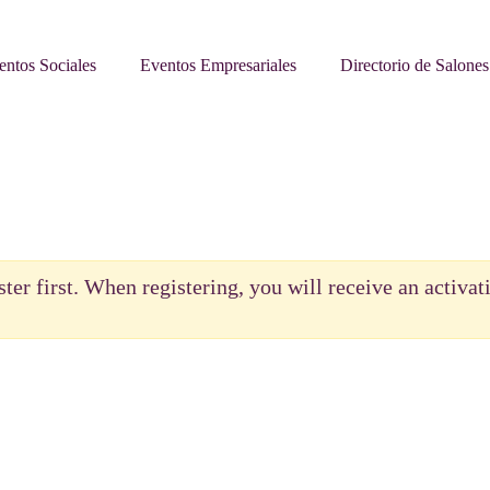
entos Sociales
Eventos Empresariales
Directorio de Salones
ster first. When registering, you will receive an activa