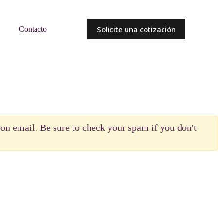
Solicite una cotización
Contacto
tion email. Be sure to check your spam if you don't