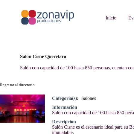
S
a
l
Inicio
Ev
t
a
r
a
l
c
o
Salón Cisne Querétaro
n
t
Salón con capacidad de 100 hasta 850 personas, cuentan co
e
n
i
Regresar al directorio
d
o
Categoría(s):
Salones
Información
Salón con capacidad de 100 hasta 850 pers
Descripción
Salón Cisne es el escenario ideal para su 
inigualable.