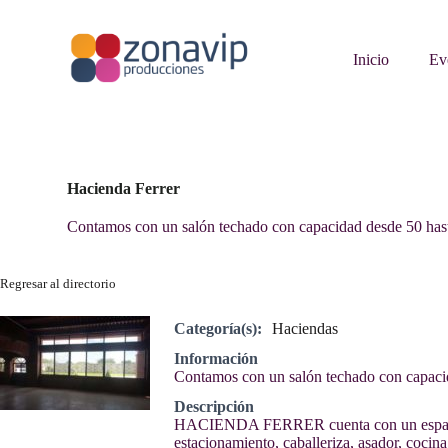
S
a
l
Inicio
Ev
t
a
r
a
l
c
o
Hacienda Ferrer
n
t
Contamos con un salón techado con capacidad desde 50 hasta 
e
n
i
Regresar al directorio
d
o
Categoría(s):
Haciendas
Información
Contamos con un salón techado con capacidad
Descripción
HACIENDA FERRER cuenta con un espacio de
estacionamiento, caballeriza, asador, cocina