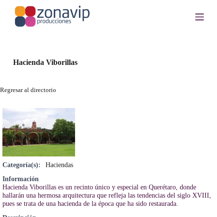
S
a
l
t
a
r
a
Hacienda Viborillas
l
c
o
Regresar al directorio
n
t
e
n
i
d
o
Categoría(s):
Haciendas
Información
Hacienda Viborillas es un recinto único y especial en Querétaro, donde
hallarán una hermosa arquitectura que refleja las tendencias del siglo XVIII,
pues se trata de una hacienda de la época que ha sido restaurada.