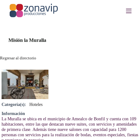
S
a
l
t
a
r
a
Misión la Muralla
l
c
o
Regresar al directorio
n
t
e
n
i
d
o
Categoría(s):
Hoteles
Información
La Muralla se ubica en el municipio de Amealco de Bonfil y cuenta con 109
habitaciones, entre las que destacan nueve suites, con servicios y amenidades
de primera clase. Además tiene nueve salones con capacidad para 1200
personas con servicios para la realización de bodas, eventos especiales, fiestas