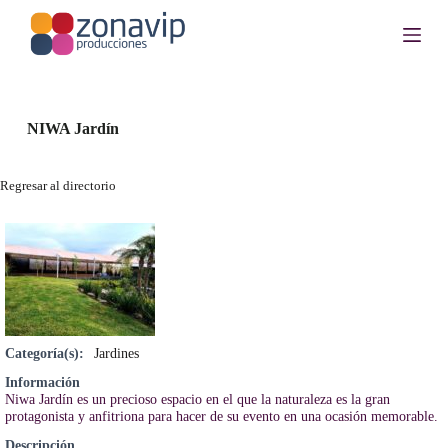
S
a
l
t
a
r
a
NIWA Jardín
l
c
o
Regresar al directorio
n
t
e
n
i
d
o
Categoría(s):
Jardines
Información
Niwa Jardín es un precioso espacio en el que la naturaleza es la gran
protagonista y anfitriona para hacer de su evento en una ocasión memorable.
Descripción