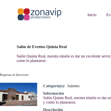
S
a
l
Inicio
Ev
t
a
r
a
l
c
o
Salón de Eventos Quinta Real
n
t
Salón Quinta Real, nuestra misión es dar un excelente servic
e
como lo planearon.
n
i
d
Regresar al directorio
o
Categoría(s):
Salones
Información
Salón Quinta Real, nuestra misión es dar un
y como lo planearon.
Descripción