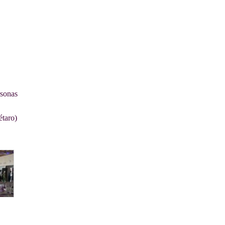
rsonas
étaro)