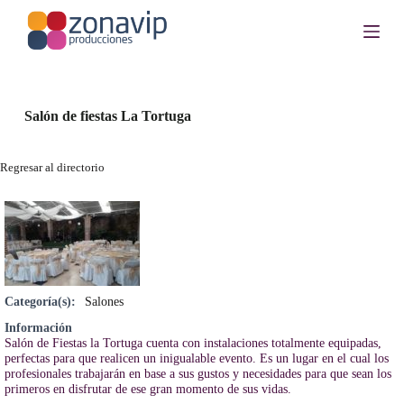
S
a
l
t
a
r
a
Salón de fiestas La Tortuga
l
c
o
Regresar al directorio
n
t
e
n
i
d
o
Categoría(s):
Salones
Información
Salón de Fiestas la Tortuga cuenta con instalaciones totalmente equipadas,
perfectas para que realicen un inigualable evento. Es un lugar en el cual los
profesionales trabajarán en base a sus gustos y necesidades para que sean los
primeros en disfrutar de ese gran momento de sus vidas.