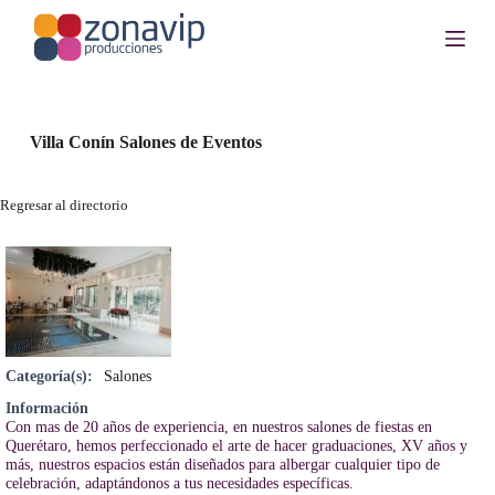
S
a
l
t
a
r
a
Villa Conín Salones de Eventos
l
c
o
Regresar al directorio
n
t
e
n
i
d
o
Categoría(s):
Salones
Información
Con mas de 20 años de experiencia, en nuestros salones de fiestas en
Querétaro, hemos perfeccionado el arte de hacer graduaciones, XV años y
más, nuestros espacios están diseñados para albergar cualquier tipo de
celebración, adaptándonos a tus necesidades específicas.