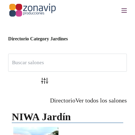
S
a
l
t
a
r
a
Directorio Category
Jardines
l
c
o
n
t
e
n
i
Búsqueda avanzada
d
o
Directorio
Ver todos los salones
NIWA Jardín